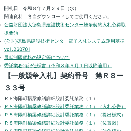
開札日 令和８年７月２９日（水）
関連資料 各自ダウンロードしてご使用ください。
公益財団法人徳島県建設技術センター競争契約入札心得取
扱要領
(公財)徳島県建設技術センター電子入札システム運用基準
vol .260701
最低制限価格の設定等について
委託業務特記仕様書（令和８年５月１日以降適用）
【一般競争入札】契約番号 第Ｒ８ー
３３号
Ｒ８海陽町橋梁修繕詳細設計委託業務（１）
Ｒ８海陽町橋梁修繕詳細設計委託業務（１）（入札公告）
Ｒ８海陽町橋梁修繕詳細設計委託業務（１）（提出様式）
Ｒ８海陽町橋梁修繕詳細設計委託業務（１）（位置図）