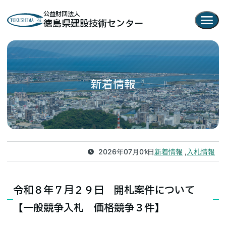
公益財団法人
menu
徳島県建設技術センター
新着情報
2026年07月01日
新着情報
入札情報
令和８年７月２９日 開札案件について
【一般競争入札 価格競争３件】