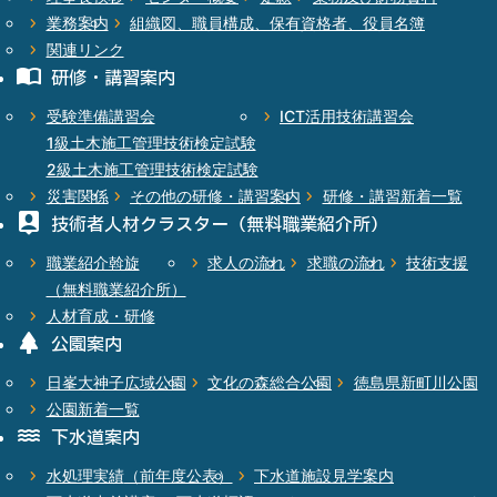
業務案内
組織図、
職員構成、
保有資格者、
役員名簿
関連リンク
研修・
講習案内
受験準備講習会
ICT活用技術講習会
1級土木施工管理技術検定試験
2級土木施工管理技術検定試験
災害関係
その他の研修・
講習案内
研修・講習新着一覧
技術者人材
クラスター
（無料職業紹介所）
職業紹介斡旋
求人の流れ
求職の流れ
技術支援
（無料職業紹介所）
人材育成・研修
公園案内
日峯大神子広域公園
文化の森総合公園
徳島県新町川公園
公園新着一覧
下水道案内
水処理実績
（前年度公表）
下水道施設見学案内