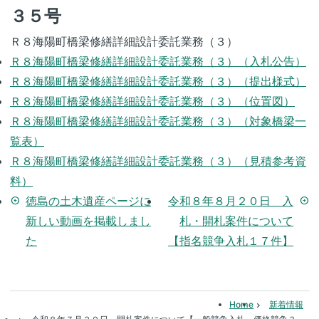
３５号
Ｒ８海陽町橋梁修繕詳細設計委託業務（３）
Ｒ８海陽町橋梁修繕詳細設計委託業務（３）（入札公告）
Ｒ８海陽町橋梁修繕詳細設計委託業務（３）（提出様式）
Ｒ８海陽町橋梁修繕詳細設計委託業務（３）（位置図）
Ｒ８海陽町橋梁修繕詳細設計委託業務（３）（対象橋梁一
覧表）
Ｒ８海陽町橋梁修繕詳細設計委託業務（３）（見積参考資
料）
徳島の土木遺産ページに
令和８年８月２０日 入
arrow_circle_left
arrow_circle_right
新しい動画を掲載しまし
札・開札案件について
た
【指名競争入札１７件】
Home
新着情報