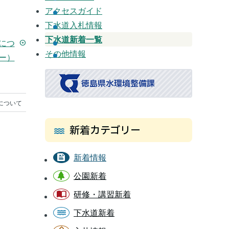
アクセスガイド
下水道入札情報
下水道新着一覧
につ
arrow_circle_right
その他情報
ー）
徳島県
水環境整備課
について
新着カテゴリー
新着情報
公園新着
研修・講習新着
下水道新着