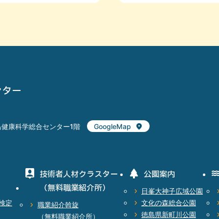
ンター
 徳島健康科学総合センター1階
GoogleMap
技術者人材
クラスター
公園案内
（無料職業紹介所）
日峯大神子広域公園
検定
文化の森総合公園
職業紹介斡旋
徳島県新町川公園
（無料職業紹介所）