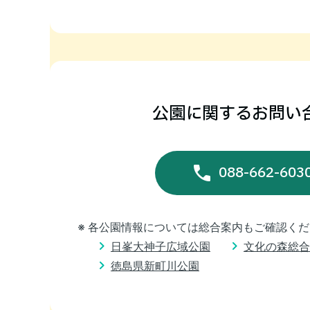
公園に関するお問い
088-662-603
※ 各公園情報については総合案内もご確認く
日峯大神子広域公園
文化の森総合
徳島県新町川公園