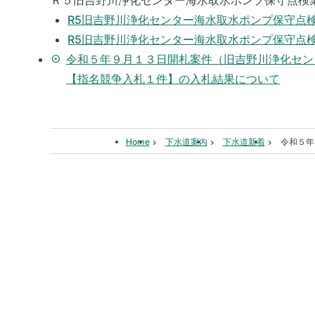
Ｒ５旧吉野川浄化センター海水取水ポンプ保守点検
R5旧吉野川浄化センター海水取水ポンプ保守点
R5旧吉野川浄化センター海水取水ポンプ保守点
令和５年９月１３日開札案件（旧吉野川浄化セン
arrow_circle_left
【指名競争入札１件】の入札結果について
Home
下水道案内
下水道新着
令和５年