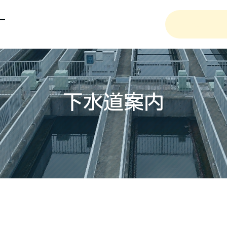
検
ー
索:
下水道案内