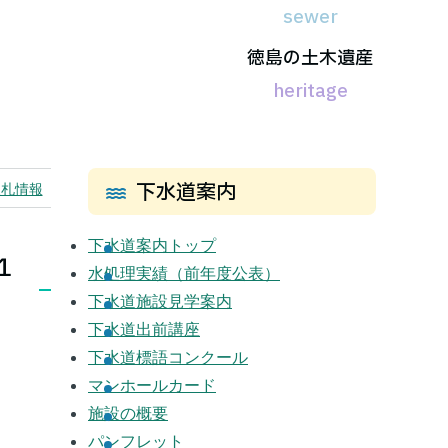
徳島の
土木遺産
下水道案内
入札情報
下水道案内トップ
１
水処理実績
（前年度公表）
下水道施設見学案内
下水道出前講座
下水道標語コンクール
マンホールカード
施設の概要
パンフレット