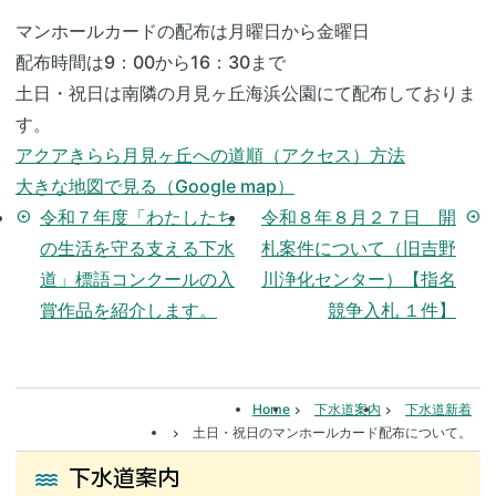
マンホールカードの配布は月曜日から金曜日
配布時間は9：00から16：30まで
土日・祝日は南隣の月見ヶ丘海浜公園にて配布しておりま
す。
アクアきらら月見ヶ丘への道順（アクセス）方法
大きな地図で見る（Google map）
令和７年度「わたしたち
令和８年８⽉２７⽇ 開
arrow_circle_left
arrow_circle_right
の生活を守る支える下水
札案件について（旧吉野
道」標語コンクールの入
川浄化センター）【指名
賞作品を紹介します。
競争⼊札 １件】
Home
下水道案内
下水道新着
土日・祝日のマンホールカード配布について。
下水道案内