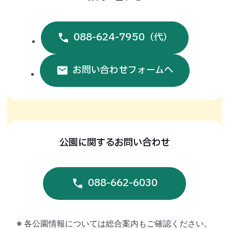
検
お問い合わせ
索:
088-624-7950
（代）
センター
について
研修・
講習案内
お問い合わせフォームへ
技術者人材
クラスター
公園案内
（無料職業紹介所）
公園に関するお問い合わせ
徳島の
土木遺産
088-662-6030
下水道案内
新着情報
※ 各公園情報については総合案内もご確認ください。