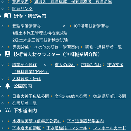
業務案内
組織図、
職員構成、
保有資格者、
役員名簿
関連リンク
研修・
講習案内
受験準備講習会
ICT活用技術講習会
1級土木施工管理技術検定試験
2級土木施工管理技術検定試験
災害関係
その他の研修・
講習案内
研修・講習新着一覧
技術者人材
クラスター
（無料職業紹介所）
職業紹介斡旋
求人の流れ
求職の流れ
技術支援
（無料職業紹介所）
人材育成・研修
公園案内
日峯大神子広域公園
文化の森総合公園
徳島県新町川公園
公園新着一覧
下水道案内
水処理実績
（前年度公表）
下水道施設見学案内
下水道出前講座
下水道標語コンクール
マンホールカード