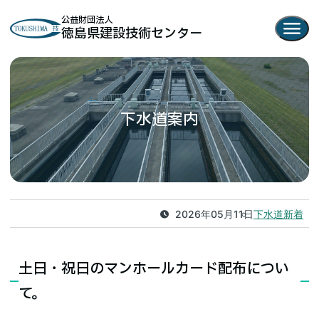
公益財団法人
menu
徳島県建設技術センター
下水道案内
2026年05月11日
下水道新着
土日・祝日のマンホールカード配布につい
て。